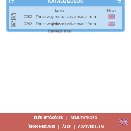
KATALÓGUSOK
Leírás
Nyelv
7282 – Three-way motor valve made from
7282 – Three-way motor valve made from
stainless steel
stainless steel
ELÉRHETŐSÉGEK
|
BEMUTATKOZÓ
ÍRJON NEKÜNK!
|
ÁSZF
|
ADATVÉDELEM