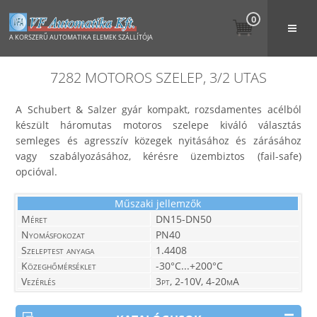
0
A KORSZERŰ AUTOMATIKA ELEMEK SZÁLLÍTÓJA
7282 MOTOROS SZELEP, 3/2 UTAS
A Schubert & Salzer gyár kompakt, rozsdamentes acélból
készült háromutas motoros szelepe kiváló választás
semleges és agresszív közegek nyitásához és zárásához
vagy szabályozásához, kérésre üzembiztos (fail-safe)
opcióval.
Műszaki jellemzők
Méret
DN15-DN50
Nyomásfokozat
PN40
Szeleptest anyaga
1.4408
Közeghőmérséklet
-30°C...+200°C
Vezérlés
3pt, 2-10V, 4-20mA