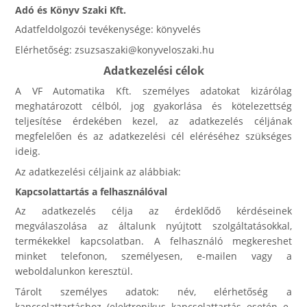
Adó és Könyv Szaki Kft.
Adatfeldolgozói tevékenysége: könyvelés
Elérhetőség: zsuzsaszaki@konyveloszaki.hu
Adatkezelési célok
A VF Automatika Kft. személyes adatokat kizárólag
meghatározott célból, jog gyakorlása és kötelezettség
teljesítése érdekében kezel, az adatkezelés céljának
megfelelően és az adatkezelési cél eléréséhez szükséges
ideig.
Az adatkezelési céljaink az alábbiak:
Kapcsolattartás a felhasználóval
Az adatkezelés célja az érdeklődő kérdéseinek
megválaszolása az általunk nyújtott szolgáltatásokkal,
termékekkel kapcsolatban. A felhasználó megkereshet
minket telefonon, személyesen, e-mailen vagy a
weboldalunkon keresztül.
Tárolt személyes adatok: név, elérhetőség a
kapcsolattartáshoz (elektronikus kapcsolattartás esetén e-