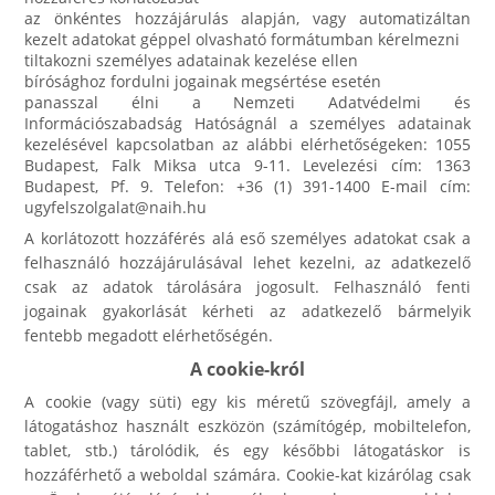
az önkéntes hozzájárulás alapján, vagy automatizáltan
kezelt adatokat géppel olvasható formátumban kérelmezni
tiltakozni személyes adatainak kezelése ellen
bírósághoz fordulni jogainak megsértése esetén
panasszal élni a Nemzeti Adatvédelmi és
Információszabadság Hatóságnál a személyes adatainak
kezelésével kapcsolatban az alábbi elérhetőségeken: 1055
Budapest, Falk Miksa utca 9-11. Levelezési cím: 1363
Budapest, Pf. 9. Telefon: +36 (1) 391-1400 E-mail cím:
ugyfelszolgalat@naih.hu
A korlátozott hozzáférés alá eső személyes adatokat csak a
felhasználó hozzájárulásával lehet kezelni, az adatkezelő
csak az adatok tárolására jogosult. Felhasználó fenti
jogainak gyakorlását kérheti az adatkezelő bármelyik
fentebb megadott elérhetőségén.
A cookie-król
A cookie (vagy süti) egy kis méretű szövegfájl, amely a
látogatáshoz használt eszközön (számítógép, mobiltelefon,
tablet, stb.) tárolódik, és egy későbbi látogatáskor is
hozzáférhető a weboldal számára. Cookie-kat kizárólag csak