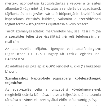
mértékű azonosítása, kapcsolattartás a vevővel a teljesítés
állapotáról (úgy mint tájékoztatás a rendelés befogadásáról,
tájékoztatás a teljesítés várható időpontjáról, kiszállítással
kapcsolatos értesítés küldése), valamint a szerződésben
foglalt termék/szolgáltatás eljuttatása a vevő részére.
Tárolt személyes adatok: megrendelői név, szállítási cím (ha
a szerződés teljesítése kiszállítást igényel), telefonszám, e-
mail cím
Az adatkezelés céljához igénybe vett adatfeldolgozó:
DigitalOcean LLC, GLS Hungary Kft, FedEx Logistics Inc.,
DACHSER SE
Az adatkezelés jogalapja: GDPR rendelet 6. cikk (1) bekezdés
b) pont
Számlázáshoz kapcsolódó jogszabályi kötelezettségek
teljesítése
Az adatkezelés célja a jogszabályi követelményeknek
megfelelő számla kiállítása, illetve a teljesítés után a számla
tárolása a számviteli törvény által előírt időtartamig (8 év).