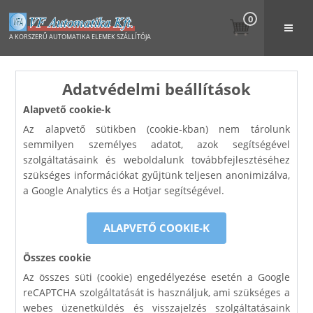
0
A KORSZERŰ AUTOMATIKA ELEMEK SZÁLLÍTÓJA
Adatvédelmi beállítások
Alapvető cookie-k
Az alapvető sütikben (cookie-kban) nem tárolunk
semmilyen személyes adatot, azok segítségével
szolgáltatásaink és weboldalunk továbbfejlesztéséhez
szükséges információkat gyűjtünk teljesen anonimizálva,
a Google Analytics és a Hotjar segítségével.
ALAPVETŐ COOKIE-K
Összes cookie
Az összes süti (cookie) engedélyezése esetén a Google
reCAPTCHA szolgáltatását is használjuk, ami szükséges a
webes üzenetküldés és visszajelzés szolgáltatásaink