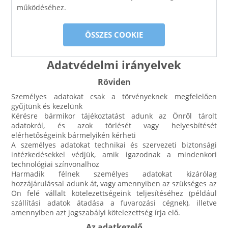
működéséhez.
ÖSSZES COOKIE
Adatvédelmi irányelvek
Röviden
Személyes adatokat csak a törvényeknek megfelelően
gyűjtünk és kezelünk
Kérésre bármikor tájékoztatást adunk az Önről tárolt
adatokról, és azok törlését vagy helyesbítését
elérhetőségeink
bármelyikén kérheti
A személyes adatokat technikai és szervezeti biztonsági
intézkedésekkel védjük, amik igazodnak a mindenkori
technológiai színvonalhoz
Harmadik félnek személyes adatokat kizárólag
hozzájárulással adunk át, vagy amennyiben az szükséges az
Ön felé vállalt kötelezettségeink teljesítéséhez (például
szállítási adatok átadása a fuvarozási cégnek), illetve
amennyiben azt jogszabályi kötelezettség írja elő.
Az adatkezelő