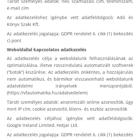
Tárolt személyes adatok: név, számlázási cím, telefonszám,
e-mail cím
Az adatkezeléshez igénybe vett adatfeldolgozó: Adó és
Könyv Szaki Kft.
Az adatkezelés jogalapja: GDPR rendelet 6. cikk (1) bekezdés
c) pont
Weboldallal kapcsolatos adatkezelés
Az adatkezelés célja a weboldalunk felhasználásának az
optimalizálása, illetve rosszindulatú automatizált szoftverek
(”botok”) kiszűrése. Az adatkezelés önkéntes, a hozzájárulás
nem automatikus, és bármikor visszavonható weboldalunk
adatvédelmi irányelvek menüpontjából.
(https://vfautomatika.hu/adatvedelem)
Tárolt személyes adatok: anonimizált online azonosítók, úgy
mint IP cím, cookie azonosító, kliens- és eszköz azonosítók
Az adatkezelés céljához igénybe vett adatfeldolgozók:
Google Ireland Limited, Hotjar Ltd.
Az adatkezelés jogalapja: GDPR rendelet 6. cikk (1) bekezdés