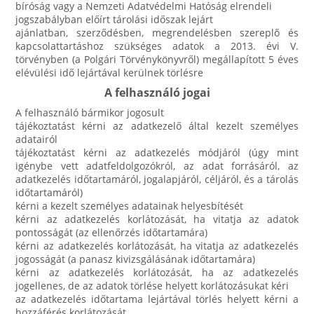
bíróság vagy a Nemzeti Adatvédelmi Hatóság elrendeli
jogszabályban előírt tárolási időszak lejárt
ajánlatban, szerződésben, megrendelésben szereplő és
kapcsolattartáshoz szükséges adatok a 2013. évi V.
törvényben (a Polgári Törvénykönyvről) megállapított 5 éves
elévülési idő lejártával kerülnek törlésre
A felhasználó jogai
A felhasználó bármikor jogosult
tájékoztatást kérni az adatkezelő által kezelt személyes
adatairól
tájékoztatást kérni az adatkezelés módjáról (úgy mint
igénybe vett adatfeldolgozókról, az adat forrásáról, az
adatkezelés időtartamáról, jogalapjáról, céljáról, és a tárolás
időtartamáról)
kérni a kezelt személyes adatainak helyesbítését
kérni az adatkezelés korlátozását, ha vitatja az adatok
pontosságát (az ellenőrzés időtartamára)
kérni az adatkezelés korlátozását, ha vitatja az adatkezelés
jogosságát (a panasz kivizsgálásának időtartamára)
kérni az adatkezelés korlátozását, ha az adatkezelés
jogellenes, de az adatok törlése helyett korlátozásukat kéri
az adatkezelés időtartama lejártával törlés helyett kérni a
hozzáférés korlátozását