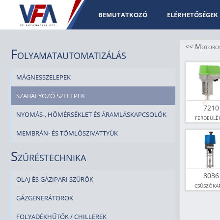
BEMUTATKOZÓ
ELÉRHETŐSÉGEK
<< Motoros 
Folyamatautomatizálás
MÁGNESSZELEPEK
SZABÁLYOZÓ SZELEPEK
7210
NYOMÁS-, HŐMÉRSÉKLET ÉS ÁRAMLÁSKAPCSOLÓK
ferdeülé
motoros s
MEMBRÁN- ÉS TÖMLŐSZIVATTYÚK
Szűréstechnika
8036
OLAJ-ÉS GÁZIPARI SZŰRŐK
csúszóka
motoros s
GÁZGENERÁTOROK
FOLYADÉKHŰTŐK / CHILLEREK