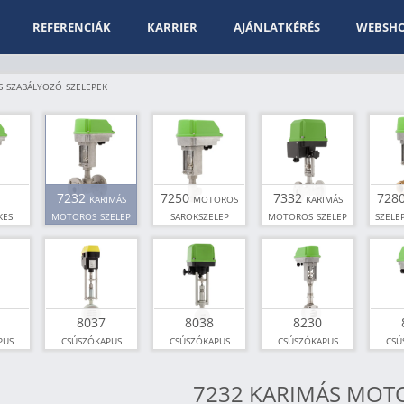
REFERENCIÁK
KARRIER
AJÁNLATKÉRÉS
WEBSH
szabályozó szelepek
7232 karimás
7250 motoros
7332 karimás
7280
kes
motoros szelep
sarokszelep
motoros szelep
szele
zelep
8037
8038
8230
pus
csúszókapus
csúszókapus
csúszókapus
csú
zelep
motoros szelep,
motoros szelep
motoros szelep
moto
ATEX Ex 1, 2,
7232 KARIMÁS MOT
21 és 22