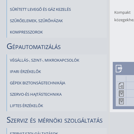
SŰRÍTETT LEVEGŐ ÉS GÁZ KEZELÉS
Kompakt k
közegekhez
SZŰRŐELEMEK, SZŰRŐHÁZAK
KOMPRESSZOROK
Gépautomatizálás
VÉGÁLLÁS-, SZINT-, MIKROKAPCSOLÓK
IPARI ÉRZÉKELŐK
GÉPEK BIZTONSÁGTECHNIKÁJA
SZERVO-ÉS HAJTÁSTECHNIKA
LIFTES ÉRZÉKELŐK
Szerviz és mérnöki szolgáltatás
SZERVIZ SZOLGÁLTATÁSOK