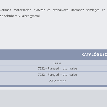
zónákba
arimás motorszelep nyit/zár és szabályozó üzemhez semleges és a
 a Schubert & Salzer gyártól.
KATALÓGUS
Leírás
7232 – Flanged motor valve
7232 – Flanged motor valve
2032 motor