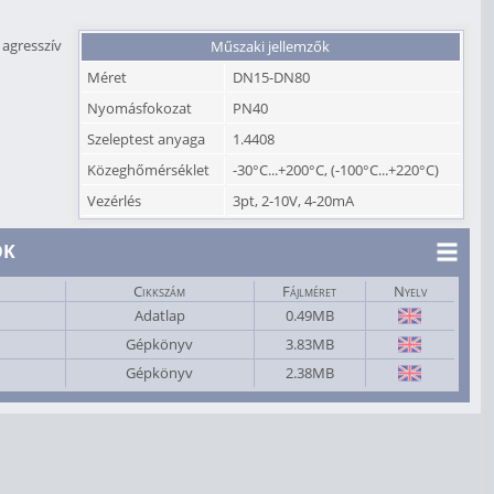
gresszív
Műszaki jellemzők
Méret
DN15-DN80
Nyomásfokozat
PN40
Szeleptest anyaga
1.4408
Közeghőmérséklet
-30°C...+200°C, (-100°C...+220°C)
Vezérlés
3pt, 2-10V, 4-20mA
OK
Cikkszám
Fájlméret
Nyelv
Adatlap
0.49MB
Gépkönyv
3.83MB
Gépkönyv
2.38MB