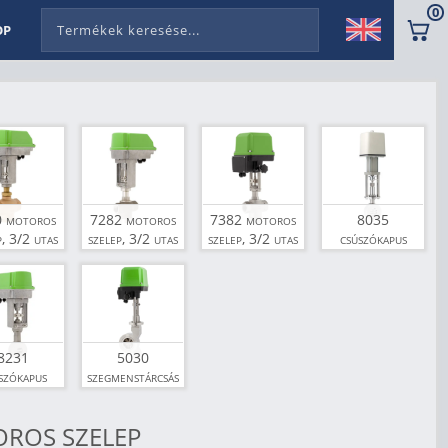
0
OP
 motoros
7282 motoros
7382 motoros
8035
p, 3/2 utas
szelep, 3/2 utas
szelep, 3/2 utas
csúszókapus
motoros szelep
rugóvisszatérítéssel
8231
5030
szókapus
szegmenstárcsás
ros szelep
motoros szelep
OROS SZELEP