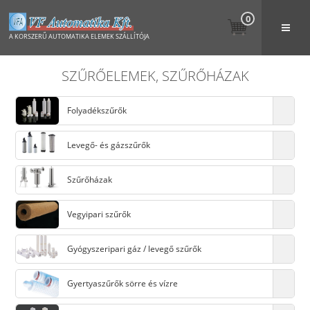
0
A KORSZERŰ AUTOMATIKA ELEMEK SZÁLLÍTÓJA
SZŰRŐELEMEK, SZŰRŐHÁZAK
Folyadékszűrők
Levegő- és gázszűrők
Szűrőházak
Vegyipari szűrők
Gyógyszeripari gáz / levegő szűrők
Gyertyaszűrők sörre és vízre