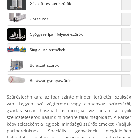
Gáz elő,- és sterilszűrők
Gőzszűrők
Gyógyszeripari folyadékszűrők
Single-use termékek
Borászati szűrők
Borászati gyertyaszűrők
Szűréstechnikára az ipar szinte minden területén szükség
van. Legyen szó végtermék vagy alapanyag szűréséről,
gyártás során használt technológiai víz, netán tartályok
szellőztetéséről; nálunk mindenre talál megoldást. A Parker
képviseleteként a legjobb minőségű szűrőelemeket kínáljuk
partnereinknek. Speciális igényeknek megfelelően
fejlesztett élelmiszer-, gyógyszeripari, petrolkémiai,