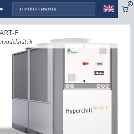
0
OP
MART-E
folyadékhűtők