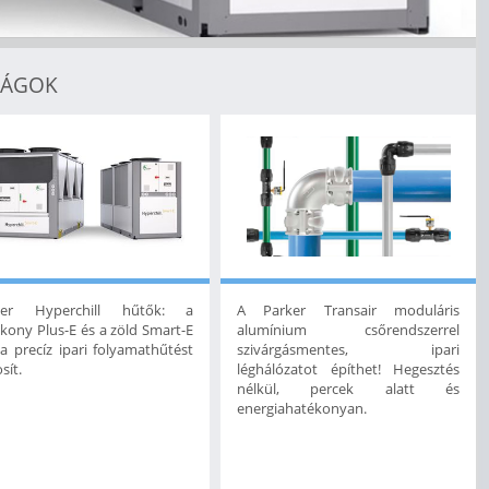
ságok
ker Hyperchill hűtők: a
A Parker Transair moduláris
kony Plus-E és a zöld Smart-E
alumínium csőrendszerrel
ia precíz ipari folyamathűtést
szivárgásmentes, ipari
sít.
léghálózatot építhet! Hegesztés
nélkül, percek alatt és
energiahatékonyan.