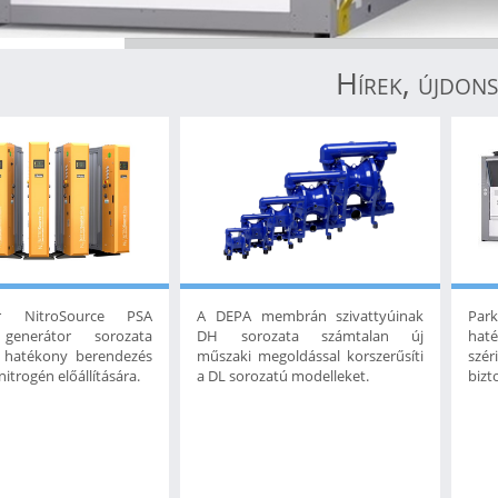
Hírek, újdon
r NitroSource PSA
A DEPA membrán szivattyúinak
Par
 generátor sorozata
DH sorozata számtalan új
haté
 hatékony berendezés
műszaki megoldással korszerűsíti
szér
 nitrogén előállítására.
a DL sorozatú modelleket.
bizto