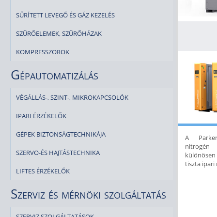
SŰRÍTETT LEVEGŐ ÉS GÁZ KEZELÉS
SZŰRŐELEMEK, SZŰRŐHÁZAK
KOMPRESSZOROK
Gépautomatizálás
VÉGÁLLÁS-, SZINT-, MIKROKAPCSOLÓK
IPARI ÉRZÉKELŐK
GÉPEK BIZTONSÁGTECHNIKÁJA
A Parke
nitrogén
SZERVO-ÉS HAJTÁSTECHNIKA
különösen
tiszta ipari
LIFTES ÉRZÉKELŐK
Szerviz és mérnöki szolgáltatás
SZERVIZ SZOLGÁLTATÁSOK