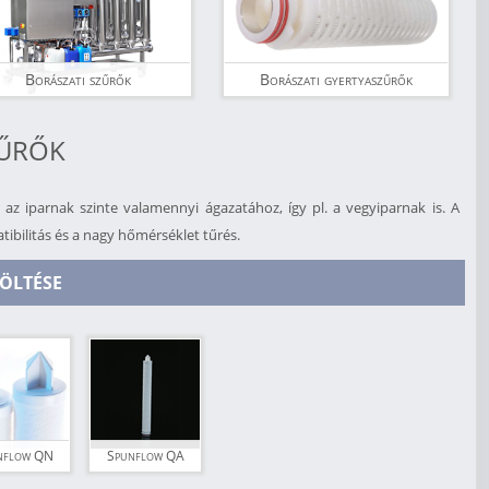
Borászati szűrők
Borászati gyertyaszűrők
ZŰRŐK
l az iparnak szinte valamennyi ágazatához, így pl. a vegyiparnak is. A
tibilitás és a nagy hőmérséklet tűrés.
ÖLTÉSE
nflow QN
Spunflow QA