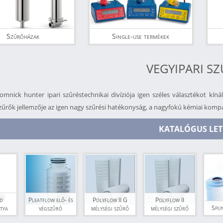
Szűrőházak
Single-use termékek
VEGYIPARI S
omnick hunter ipari szűréstechnikai divíziója igen széles választékot kíná
zűrők jellemzője az igen nagy szűrési hatékonyság, a nagyfokú kémiai kompa
KATALÓGUS LET
d
Pleatflow elő- és
Polyflow II G
Polyflow II
Spu
tya
végszűrő
mélységi szűrő
mélységi szűrő
t