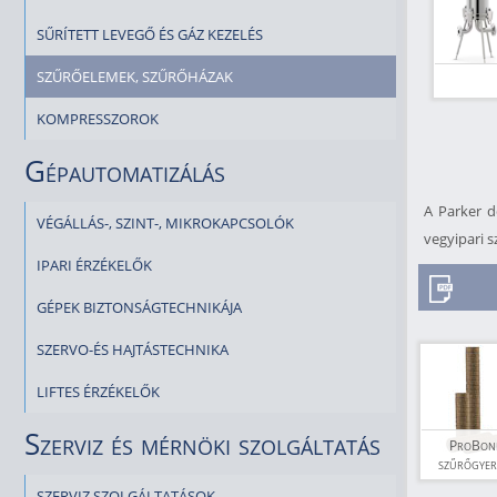
SŰRÍTETT LEVEGŐ ÉS GÁZ KEZELÉS
SZŰRŐELEMEK, SZŰRŐHÁZAK
KOMPRESSZOROK
Gépautomatizálás
A Parker d
VÉGÁLLÁS-, SZINT-, MIKROKAPCSOLÓK
vegyipari s
IPARI ÉRZÉKELŐK
GÉPEK BIZTONSÁGTECHNIKÁJA
SZERVO-ÉS HAJTÁSTECHNIKA
LIFTES ÉRZÉKELŐK
Szerviz és mérnöki szolgáltatás
ProBon
szűrőgyer
soroza
SZERVIZ SZOLGÁLTATÁSOK