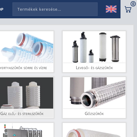
0
OP
yertyaszűrők sörre és vízre
Levegő- és gázszűrők
Gáz elő,- és sterilszűrők
Gőzszűrők