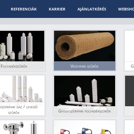
REFERENCIÁK
KARRIER
AJÁNLATKÉRÉS
WEBSH
Folyadékszűrők
Vegyipari szűrők
G
szeripari gáz / levegő
Gyógyszeripari folyadékszűrők
szűrők