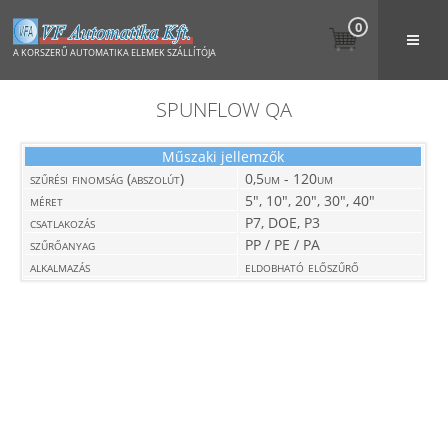
0
A KORSZERŰ AUTOMATIKA ELEMEK SZÁLLÍTÓJA
SPUNFLOW QA
Műszaki jellemzők
szűrési finomság (abszolút)
0,5um - 120um
méret
5", 10", 20", 30", 40"
csatlakozás
P7, DOE, P3
szűrőanyag
PP / PE / PA
alkalmazás
eldobható előszűrő