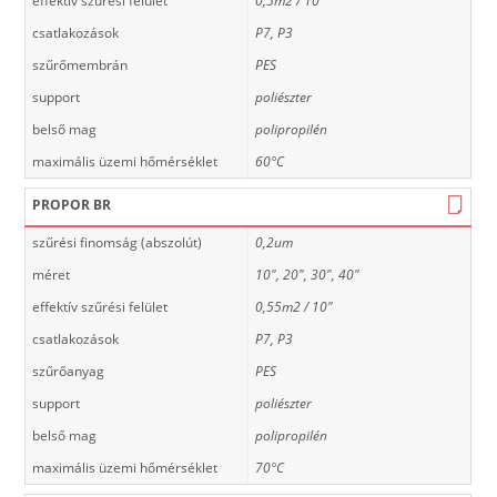
effektív szűrési felület
0,5m2 / 10"
csatlakozások
P7, P3
szűrőmembrán
PES
support
poliészter
belső mag
polipropilén
maximális üzemi hőmérséklet
60°C
PROPOR BR
szűrési finomság (abszolút)
0,2um
méret
10", 20", 30", 40"
effektív szűrési felület
0,55m2 / 10"
csatlakozások
P7, P3
szűrőanyag
PES
support
poliészter
belső mag
polipropilén
maximális üzemi hőmérséklet
70°C