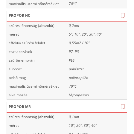
maximális üzemi hőmérséklet
70°C
PROPOR HC
szűrési finomság (abszolút)
0,2um
méret
5", 10", 20", 30", 40"
effektív szűrési felület
0,55m2 / 10"
csatlakozások
P7, P3
szűrőmembrán
PES
support
poliészter
belső mag
polipropilén
maximális üzemi hőmérséklet
70°C
alkalmazás
Mycolpasma
PROPOR MR
szűrési finomság (abszolút)
0,1um
méret
10", 20", 30", 40"