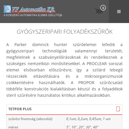
0
A KORSZERŰ AUTOMATIKA ELEMEK SZÁLLÍTÓJA
GYÓGYSZERIPARI FOLYADÉKSZŰRŐK
A Parker domnick hunter szűrőelemei lefedik a
gyógyszeripari technológiák valamennyi területét,
megfelelnek a szabványelőírásoknak és rendelkeznek a
szükséges nemzetközi minősítésekkel. A PROCLEAR sorozat
elemei elsősorban előszűrésre, így a szilárd lebegő
részecskék eltávolítására és a mikroorganizmusok
csökkentésére használhatók. A PROPOR szűrőcsalád
többféle konstrukciós kialakításban készül és a folyadékok
steril szűrésére használatos kritikus alkalmazásokban.
TETPOR PLUS
szűrési finomság (abszolút)
0,1um, 0,2um, 0,45um, 1 um
méret
5", 10", 20", 30", 40"