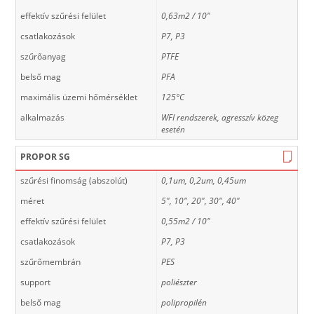
effektív szűrési felület
0,63m2 / 10"
csatlakozások
P7, P3
szűrőanyag
PTFE
belső mag
PFA
maximális üzemi hőmérséklet
125°C
alkalmazás
WFI rendszerek, agresszív közeg
esetén
PROPOR SG
szűrési finomság (abszolút)
0,1um, 0,2um, 0,45um
méret
5", 10", 20", 30", 40"
effektív szűrési felület
0,55m2 / 10"
csatlakozások
P7, P3
szűrőmembrán
PES
support
poliészter
belső mag
polipropilén