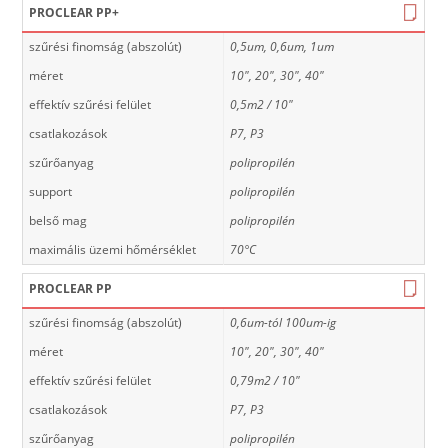
PROCLEAR PP+
szűrési finomság (abszolút)
0,5um, 0,6um, 1um
méret
10", 20", 30", 40"
effektív szűrési felület
0,5m2 / 10"
csatlakozások
P7, P3
szűrőanyag
polipropilén
support
polipropilén
belső mag
polipropilén
maximális üzemi hőmérséklet
70°C
PROCLEAR PP
szűrési finomság (abszolút)
0,6um-tól 100um-ig
méret
10", 20", 30", 40"
effektív szűrési felület
0,79m2 / 10"
csatlakozások
P7, P3
szűrőanyag
polipropilén