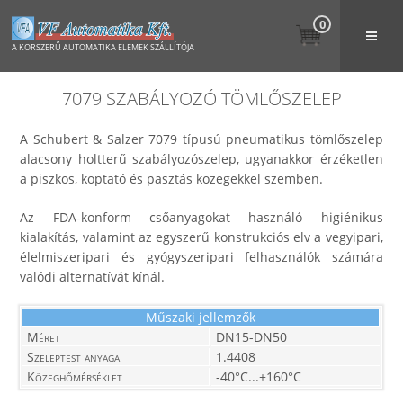
0
A KORSZERŰ AUTOMATIKA ELEMEK SZÁLLÍTÓJA
7079 SZABÁLYOZÓ TÖMLŐSZELEP
A Schubert & Salzer 7079 típusú pneumatikus tömlőszelep
alacsony holtterű szabályozószelep, ugyanakkor érzéketlen
a piszkos, koptató és pasztás közegekkel szemben.
Az FDA-konform csőanyagokat használó higiénikus
kialakítás, valamint az egyszerű konstrukciós elv a vegyipari,
élelmiszeripari és gyógyszeripari felhasználók számára
valódi alternatívát kínál.
Műszaki jellemzők
Méret
DN15-DN50
Szeleptest anyaga
1.4408
Közeghőmérséklet
-40°C...+160°C