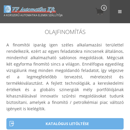
0
A KORSZERŰ AUTOMATIKA ELEMEK SZÁLLÍTÓJA
OLAJFINOMÍTÁS
A finomítói iparág igen széles alkalamazási területtel
rendelkezik, ezért az egyes feladatokra nincsenek általános,
mindenhol alkalmazható sablonos megoldások. Mégcsak
két egyforma finomító sincs a világon. Ennélfogva egyedileg
vizsgálunk meg minden megoldandó feladatot, így végezve
el a legmegfelelőbb tervezést, méretezést és
termékkiválasztást. A fejlett technológiák, a kereskedelmi
értékek és a globális szinergiák mély portfóliójának
kihasználásával innovatív szűrési megoldásokat tudunk
biztosítani, amelyek a finomító / petrolkémiai piac változó
igényeit is kielégítik.
KATALÓGUS LETÖLTÉSE