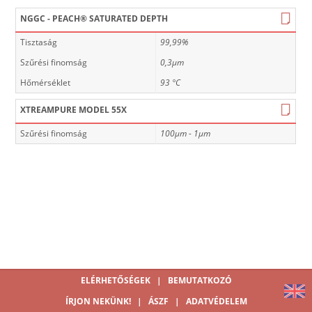
NGGC - PEACH® SATURATED DEPTH
Tisztaság
99,99%
Szűrési finomság
0,3µm
Hőmérséklet
93 °C
XTREAMPURE MODEL 55X
Szűrési finomság
100µm - 1µm
ELÉRHETŐSÉGEK
|
BEMUTATKOZÓ
ÍRJON NEKÜNK!
|
ÁSZF
|
ADATVÉDELEM