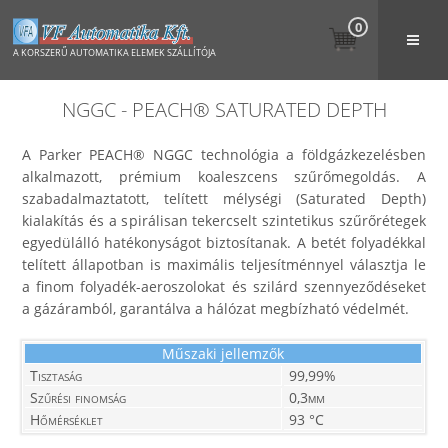
0
A KORSZERŰ AUTOMATIKA ELEMEK SZÁLLÍTÓJA
NGGC - PEACH® SATURATED DEPTH
A Parker PEACH® NGGC technológia a földgázkezelésben
alkalmazott, prémium koaleszcens szűrőmegoldás. A
szabadalmaztatott, telített mélységi (Saturated Depth)
kialakítás és a spirálisan tekercselt szintetikus szűrőrétegek
egyedülálló hatékonyságot biztosítanak. A betét folyadékkal
telített állapotban is maximális teljesítménnyel választja le
a finom folyadék-aeroszolokat és szilárd szennyeződéseket
a gázáramból, garantálva a hálózat megbízható védelmét.
Műszaki jellemzők
Tisztaság
99,99%
Szűrési finomság
0,3µm
Hőmérséklet
93 °C