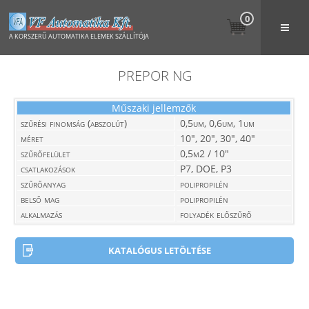
0
A KORSZERŰ AUTOMATIKA ELEMEK SZÁLLÍTÓJA
PREPOR NG
Műszaki jellemzők
szűrési finomság (abszolút)
0,5um, 0,6um, 1um
méret
10", 20", 30", 40"
szűrőfelület
0,5m2 / 10"
csatlakozások
P7, DOE, P3
szűrőanyag
polipropilén
belső mag
polipropilén
alkalmazás
folyadék előszűrő
KATALÓGUS LETÖLTÉSE