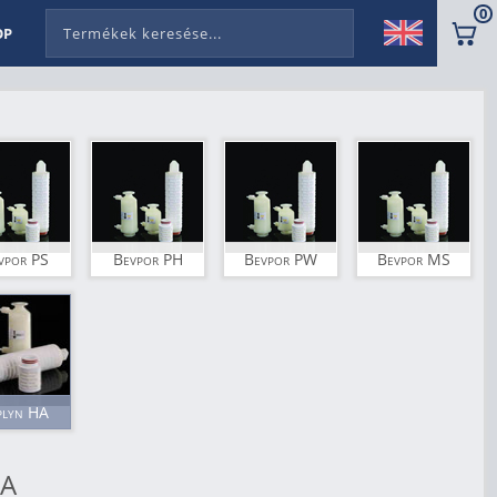
0
OP
vpor PS
Bevpor PH
Bevpor PW
Bevpor MS
plyn HA
HA