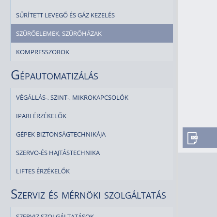
SŰRÍTETT LEVEGŐ ÉS GÁZ KEZELÉS
SZŰRŐELEMEK, SZŰRŐHÁZAK
KOMPRESSZOROK
Gépautomatizálás
VÉGÁLLÁS-, SZINT-, MIKROKAPCSOLÓK
IPARI ÉRZÉKELŐK
GÉPEK BIZTONSÁGTECHNIKÁJA
SZERVO-ÉS HAJTÁSTECHNIKA
LIFTES ÉRZÉKELŐK
Szerviz és mérnöki szolgáltatás
SZERVIZ SZOLGÁLTATÁSOK