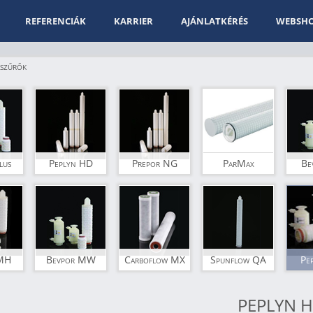
REFERENCIÁK
KARRIER
AJÁNLATKÉRÉS
WEBSH
szűrők
lus
Peplyn HD
Prepor NG
ParMax
Be
 MH
Bevpor MW
Carboflow MX
Spunflow QA
Pe
PEPLYN 