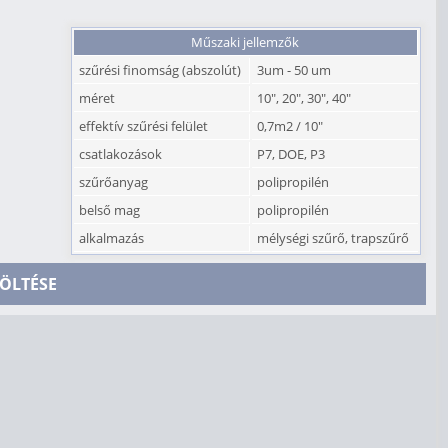
Műszaki jellemzők
szűrési finomság (abszolút)
3um - 50 um
méret
10", 20", 30", 40"
effektív szűrési felület
0,7m2 / 10"
csatlakozások
P7, DOE, P3
szűrőanyag
polipropilén
belső mag
polipropilén
alkalmazás
mélységi szűrő, trapszűrő
ÖLTÉSE