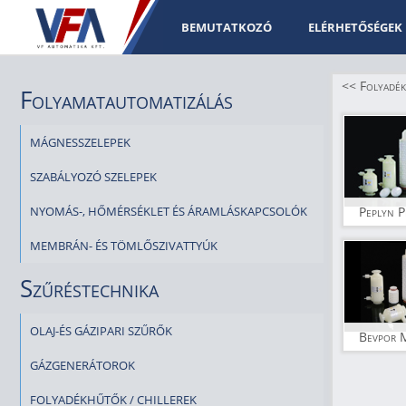
BEMUTATKOZÓ
ELÉRHETŐSÉGEK
<< Folyadék
Folyamatautomatizálás
MÁGNESSZELEPEK
SZABÁLYOZÓ SZELEPEK
NYOMÁS-, HŐMÉRSÉKLET ÉS ÁRAMLÁSKAPCSOLÓK
Peplyn P
MEMBRÁN- ÉS TÖMLŐSZIVATTYÚK
Szűréstechnika
OLAJ-ÉS GÁZIPARI SZŰRŐK
Bevpor
GÁZGENERÁTOROK
FOLYADÉKHŰTŐK / CHILLEREK