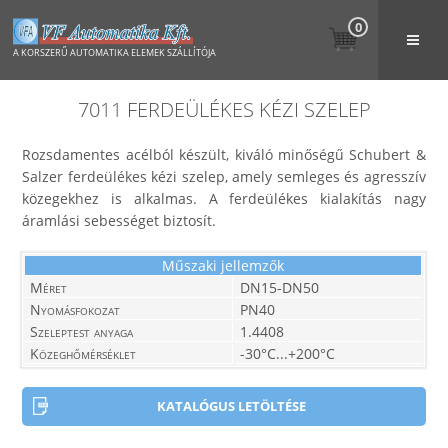
0
A KORSZERŰ AUTOMATIKA ELEMEK SZÁLLÍTÓJA
7011 FERDEÜLÉKES KÉZI SZELEP
Rozsdamentes acélból készült, kiváló minőségű Schubert &
Salzer ferdeülékes kézi szelep, amely semleges és agresszív
közegekhez is alkalmas. A ferdeülékes kialakítás nagy
áramlási sebességet biztosít.
Műszaki jellemzők
Méret
DN15-DN50
Nyomásfokozat
PN40
Szeleptest anyaga
1.4408
Közeghőmérséklet
-30°C...+200°C
KATALÓGUS LETÖLTÉSE