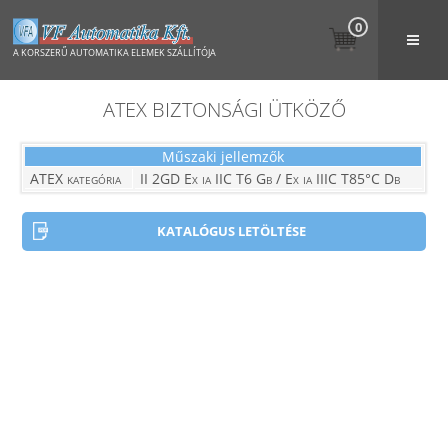
0
A KORSZERŰ AUTOMATIKA ELEMEK SZÁLLÍTÓJA
ATEX BIZTONSÁGI ÜTKÖZŐ
Műszaki jellemzők
ATEX kategória
II 2GD Ex ia IIC T6 Gb / Ex ia IIIC T85°C Db
KATALÓGUS LETÖLTÉSE