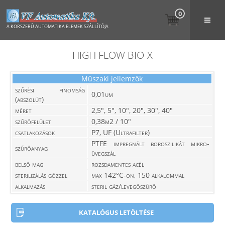
0
A KORSZERŰ AUTOMATIKA ELEMEK SZÁLLÍTÓJA
HIGH FLOW BIO-X
Műszaki jellemzők
szűrési finomság
0,01um
(abszolút)
méret
2,5", 5", 10", 20", 30", 40"
szűrőfelület
0,38m2 / 10"
csatlakozások
P7, UF (Ultrafilter)
PTFE impregnált boroszilikát mikro-
szűrőanyag
üvegszál
belső mag
rozsdamentes acél
sterilizálás gőzzel
max 142°C-on, 150 alkalommal
alkalmazás
steril gáz/levegőszűrő
KATALÓGUS LETÖLTÉSE