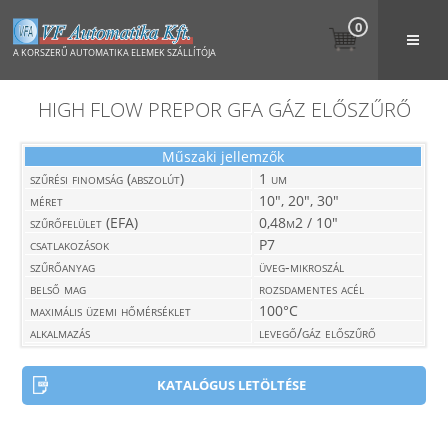
0
A KORSZERŰ AUTOMATIKA ELEMEK SZÁLLÍTÓJA
HIGH FLOW PREPOR GFA GÁZ ELŐSZŰRŐ
Műszaki jellemzők
szűrési finomság (abszolút)
1 um
méret
10", 20", 30"
szűrőfelület (EFA)
0,48m2 / 10"
csatlakozások
P7
szűrőanyag
üveg-mikroszál
belső mag
rozsdamentes acél
maximális üzemi hőmérséklet
100°C
alkalmazás
levegő/gáz előszűrő
KATALÓGUS LETÖLTÉSE