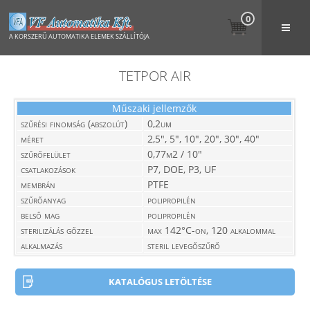
0
A KORSZERŰ AUTOMATIKA ELEMEK SZÁLLÍTÓJA
TETPOR AIR
Műszaki jellemzők
szűrési finomság (abszolút)
0,2um
méret
2,5", 5", 10", 20", 30", 40"
szűrőfelület
0,77m2 / 10"
csatlakozások
P7, DOE, P3, UF
membrán
PTFE
szűrőanyag
polipropilén
belső mag
polipropilén
sterilizálás gőzzel
max 142°C-on, 120 alkalommal
alkalmazás
steril levegőszűrő
KATALÓGUS LETÖLTÉSE