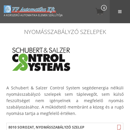
0
A KORSZERŰ AUTOMATIKA ELEMEK SZÁLLÍTÓJA
NYOMÁSSZABÁLYZÓ SZELEPEK
A Schubert & Salzer Control System segédenergia nélküli
nyomásszabályzó szelepek sem táplevegőt, sem külső
feszültséget nem igényelnek a megfelelő nyomás
szabályozásához. A működtető membránt a közeg és a rugó
nyomása tartja a megfelelő értéken.
8010 SOROZAT, NYOMÁSSZABÁLYZÓ SZELEP