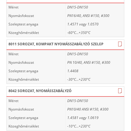
Méret
DN15-DN150
Nyomásfokozat
PN16/40, ANSI #150, #300
Szeleptest anyaga
1.4571 vagy 1.0570
Közeghőmérséklet
-60°C...+350°C
8011 SOROZAT, KOMPAKT NYOMÁSSZABÁLYZÓ SZELEP
Méret
DN15-DN150
Nyomásfokozat
PN 10/40, ANSI #150, #300
Szeleptest anyaga
1.4408
Közeghőmérséklet
-30°C...+230°C
8042 SOROZAT, NYOMÁSSZABÁLYZÓ
Méret
DN15-DN150
Nyomásfokozat
PN10/40 ANSI #150, #300
Szeleptest anyaga
1.4581 vagy 1.0619
Közeghőmérséklet
-10°C...+230°C