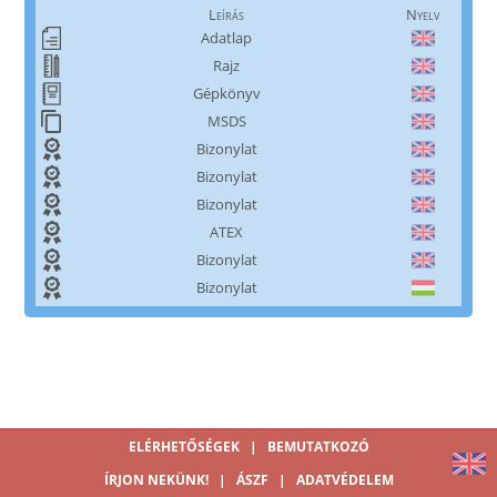
Leírás
Nyelv
Adatlap
Rajz
Gépkönyv
MSDS
Bizonylat
Bizonylat
Bizonylat
ATEX
Bizonylat
Bizonylat
ELÉRHETŐSÉGEK
|
BEMUTATKOZÓ
ÍRJON NEKÜNK!
|
ÁSZF
|
ADATVÉDELEM