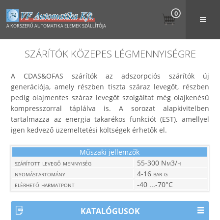
0
A KORSZERŰ AUTOMATIKA ELEMEK SZÁLLÍTÓJA
SZÁRÍTÓK KÖZEPES LÉGMENNYISÉGRE
A CDAS&OFAS szárítók az adszorpciós szárítók új
generációja, amely részben tiszta száraz levegőt, részben
pedig olajmentes száraz levegőt szolgáltat még olajkenésű
kompresszorral táplálva is. A sorozat alapkivitelben
tartalmazza az energia takarékos funkciót (EST), amellyel
igen kedvező üzemeltetési költségek érhetők el.
Műszaki jellemzők
szárított levegő mennyiség
55-300 Nm3/h
nyomástartomány
4-16 bar g
elérhető harmatpont
-40 ...-70°C
KATALÓGUSOK