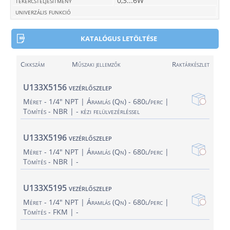
tekercsteljesítmény
0,3...6W
univerzális funkció
KATALÓGUS LETÖLTÉSE
Cikkszám
Műszaki jellemzők
Raktárkészlet
U133X5156 vezérlőszelep
Méret - 1/4" NPT
Áramlás (Qn) - 680l/perc
Tömítés - NBR
- kézi felülvezérléssel
U133X5196 vezérlőszelep
Méret - 1/4" NPT
Áramlás (Qn) - 680l/perc
Tömítés - NBR
-
U133X5195 vezérlőszelep
Méret - 1/4" NPT
Áramlás (Qn) - 680l/perc
Tömítés - FKM
-