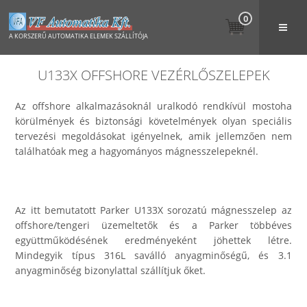
0
A KORSZERŰ AUTOMATIKA ELEMEK SZÁLLÍTÓJA
U133X OFFSHORE VEZÉRLŐSZELEPEK
Az offshore alkalmazásoknál uralkodó rendkívül mostoha
körülmények és biztonsági követelmények olyan speciális
tervezési megoldásokat igényelnek, amik jellemzően nem
találhatóak meg a hagyományos mágnesszelepeknél.
Az itt bemutatott Parker U133X sorozatú mágnesszelep az
offshore/tengeri üzemeltetők és a Parker többéves
együttműködésének eredményeként jöhettek létre.
Mindegyik típus 316L saválló anyagminőségű, és 3.1
anyagminőség bizonylattal szállítjuk őket.