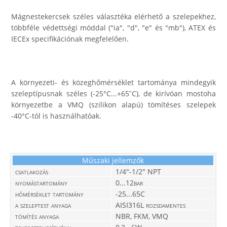
Mágnestekercsek széles választéka elérhető a szelepekhez,
többféle védettségi móddal ("ia", "d", "e" és "mb"), ATEX és
IECEx specifikációnak megfelelően.
A környezeti- és közeghőmérséklet tartománya mindegyik
szeleptípusnak széles (-25°C...+65˘C), de kirívóan mostoha
környezetbe a VMQ (szilikon alapú) tömítéses szelepek
-40°C-tól is használhatóak.
Műszaki jellemzők
csatlakozás
1/4"-1/2" NPT
nyomástartomány
0...12bar
hőmérséklet tartomány
-25...65C
a szeleptest anyaga
AISI316L rozsdamentes
tömítés anyaga
NBR, FKM, VMQ