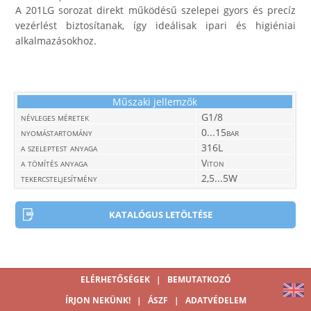
A 201LG sorozat direkt működésű szelepei gyors és precíz
vezérlést biztosítanak, így ideálisak ipari és higiéniai
alkalmazásokhoz.
Műszaki jellemzők
névleges méretek
G1/8
nyomástartomány
0...15bar
a szeleptest anyaga
316L
a tömítés anyaga
Viton
tekercsteljesítmény
2,5...5W
KATALÓGUS LETÖLTÉSE
ELÉRHETŐSÉGEK
|
BEMUTATKOZÓ
ÍRJON NEKÜNK!
|
ÁSZF
|
ADATVÉDELEM