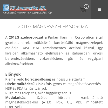
0
A KORSZERŰ AUTOMATIKA ELEMEK SZÁLLÍTÓJA
201LG MÁGNESSZELEP SOROZAT
A
201LG szelepsorozat
a Parker Hannifin Corporation által
gyártott, direkt működésű, korrózióálló mágnesszelepek
családja. AISI 316L rozsdamentes acélból készül, így
kiválóan alkalmazható élelmiszer- és italiparban, orvosi
berendezésekben, vízkezelésben, gőz- és vegyipari
alkalmazásokban.
Előnyök
Kiemelkedő
korrózióállóság
és hosszú élettartam
Direkt működésű kialakítás
, gyors és megbízható vezérlés
NSF és FDA tanúsítványok
Rugalmas telepítés, akár függőlegesen is
Modularitás
: Széles körben kombinálható
mágnestekercsekkel (ATEX, IP67, UL, VDE minősített
tekercsek)