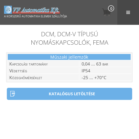
0
A KORSZERŰ AUTOMATIKA ELEMEK SZÁLLÍTÓJA
DCM, DCM-V TÍPUSÚ
NYOMÁSKAPCSOLÓK, FEMA
Műszaki jellemzők
Kapcsolási tartomány
0,04 ... 63 bar
Védettség
IP54
Közeghőmérséklet
-25 ... +70°C
KATALÓGUS LETÖLTÉSE