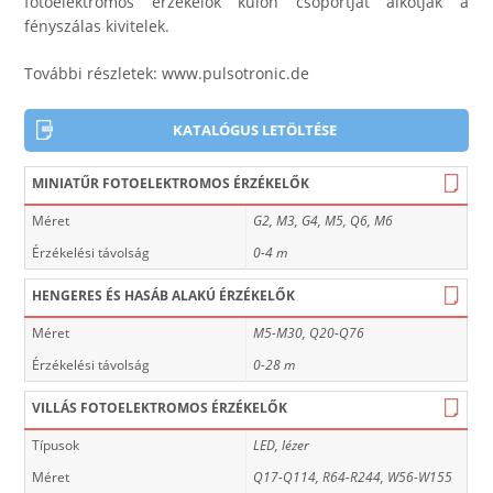
fotoelektromos érzékelők külön csoportját alkotják a
fényszálas kivitelek.
További részletek:
www.pulsotronic.de
KATALÓGUS LETÖLTÉSE
MINIATŰR FOTOELEKTROMOS ÉRZÉKELŐK
Méret
G2, M3, G4, M5, Q6, M6
Érzékelési távolság
0-4 m
HENGERES ÉS HASÁB ALAKÚ ÉRZÉKELŐK
Méret
M5-M30, Q20-Q76
Érzékelési távolság
0-28 m
VILLÁS FOTOELEKTROMOS ÉRZÉKELŐK
Típusok
LED, lézer
Méret
Q17-Q114, R64-R244, W56-W155