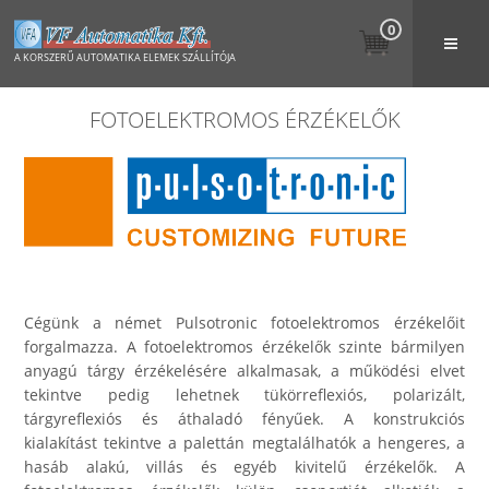
0
A KORSZERŰ AUTOMATIKA ELEMEK SZÁLLÍTÓJA
FOTOELEKTROMOS ÉRZÉKELŐK
Cégünk a német Pulsotronic fotoelektromos érzékelőit
forgalmazza. A fotoelektromos érzékelők szinte bármilyen
anyagú tárgy érzékelésére alkalmasak, a működési elvet
tekintve pedig lehetnek tükörreflexiós, polarizált,
tárgyreflexiós és áthaladó fényűek. A konstrukciós
kialakítást tekintve a palettán megtalálhatók a hengeres, a
hasáb alakú, villás és egyéb kivitelű érzékelők. A