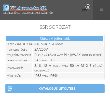
0
A KORSZERŰ AUTOMATIKA ELEMEK SZÁLLÍTÓJA
SSR SOROZAT
Műszaki jellemzők
biztonsági relé nélküli, önálló működés
terhelhetőség
2A/250V
teljesítményszint
PLc (önállóan) vagy PLe (AWAX kontrollerrel)
anyagminőség
PA6 vagy 316L
3, 6, 12 m kábel, vagy 50 cm M12 8 pólusú
csatlakozás
csatlakozó
védettség
IP68 vagy IP69K
KATALÓGUS LETÖLTÉSE