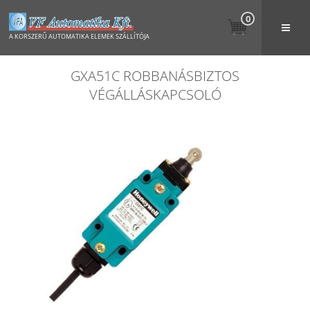
0
A KORSZERŰ AUTOMATIKA ELEMEK SZÁLLÍTÓJA
GXA51C ROBBANÁSBIZTOS
VÉGÁLLÁSKAPCSOLÓ