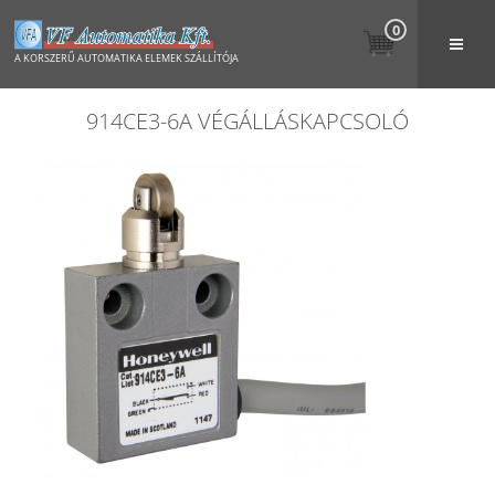
0
A KORSZERŰ AUTOMATIKA ELEMEK SZÁLLÍTÓJA
914CE3-6A VÉGÁLLÁSKAPCSOLÓ