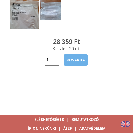
28 359 Ft
Készlet: 20 db
KOSÁRBA
ELÉRHETŐSÉGEK
|
BEMUTATKOZÓ
ÍRJON NEKÜNK!
|
ÁSZF
|
ADATVÉDELEM