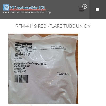
0
A KORSZERŰ AUTOMATIKA ELEMEK SZÁLLÍTÓJA
RFM-4119 REDI-FLARE TUBE UNION