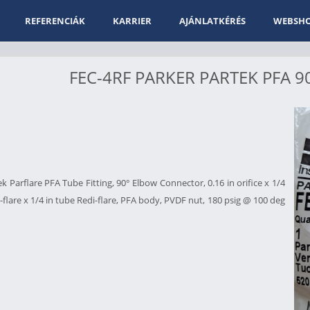
REFERENCIÁK
KARRIER
AJÁNLATKÉRÉS
WEBSH
FEC-4RF PARKER PARTEK PFA
k Parflare PFA Tube Fitting, 90° Elbow Connector, 0.16 in orifice x 1/4
-flare x 1/4 in tube Redi-flare, PFA body, PVDF nut, 180 psig @ 100 deg