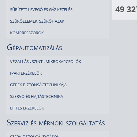
49 32
SŰRÍTETT LEVEGŐ ÉS GÁZ KEZELÉS
SZŰRŐELEMEK, SZŰRŐHÁZAK
KOMPRESSZOROK
Gépautomatizálás
VÉGÁLLÁS-, SZINT-, MIKROKAPCSOLÓK
IPARI ÉRZÉKELŐK
GÉPEK BIZTONSÁGTECHNIKÁJA
SZERVO-ÉS HAJTÁSTECHNIKA
LIFTES ÉRZÉKELŐK
Szerviz és mérnöki szolgáltatás
SZERVIZ SZOLGÁLTATÁSOK