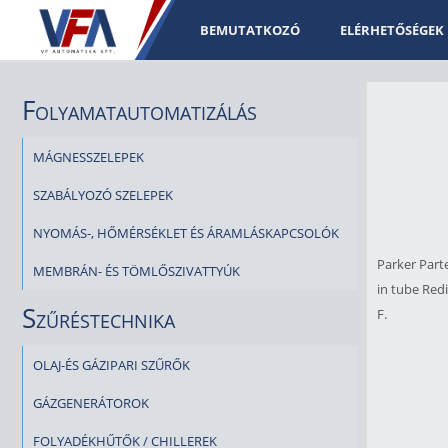
BEMUTATKOZÓ
ELÉRHETŐSÉGEK
Folyamatautomatizálás
MÁGNESSZELEPEK
SZABÁLYOZÓ SZELEPEK
NYOMÁS-, HŐMÉRSÉKLET ÉS ÁRAMLÁSKAPCSOLÓK
Parker Parte
MEMBRÁN- ÉS TÖMLŐSZIVATTYÚK
in tube Redi
Szűréstechnika
F.
OLAJ-ÉS GÁZIPARI SZŰRŐK
GÁZGENERÁTOROK
FOLYADÉKHŰTŐK / CHILLEREK