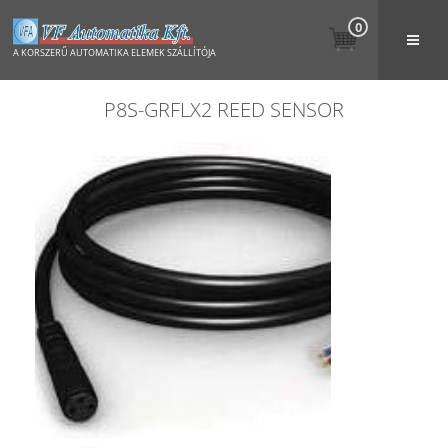
0
A KORSZERŰ AUTOMATIKA ELEMEK SZÁLLÍTÓJA
P8S-GRFLX2 REED SENSOR