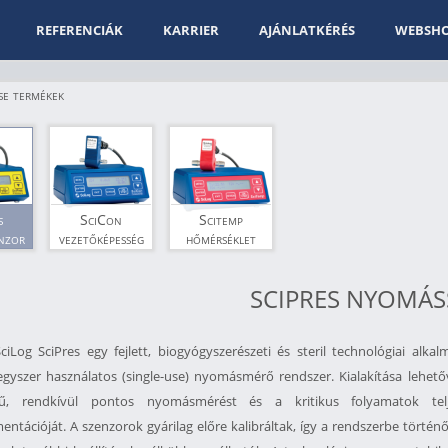
REFERENCIÁK
KARRIER
AJÁNLATKÉRÉS
WEBSH
se termékek
s
SciCon
Scitemp
nzor
vezetőképesség
hőmérséklet
szenzor
szenzor
SCIPRES NYOMÁ
ciLog SciPres egy fejlett, biogyógyszerészeti és steril technológiai alka
 egyszer használatos (single-use) nyomásmérő rendszer. Kialakítása lehető
jű, rendkívül pontos nyomásmérést és a kritikus folyamatok tel
ntációját. A szenzorok gyárilag előre kalibráltak, így a rendszerbe történ