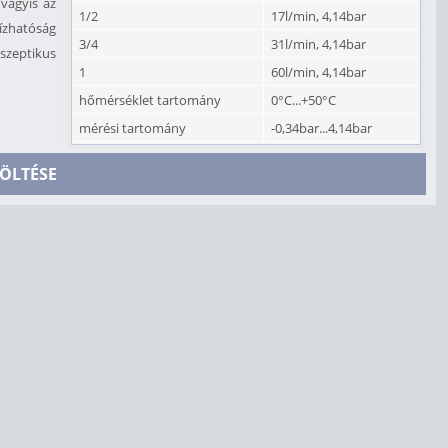
 vagyis az
1/2
17l/min, 4,14bar
ízhatóság
3/4
31l/min, 4,14bar
zeptikus
1
60l/min, 4,14bar
hőmérséklet tartomány
0°C...+50°C
mérési tartomány
-0,34bar...4,14bar
ÖLTÉSE