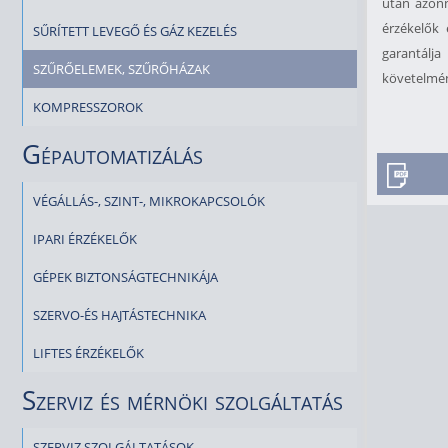
után azonn
érzékelők 
SŰRÍTETT LEVEGŐ ÉS GÁZ KEZELÉS
garantálj
SZŰRŐELEMEK, SZŰRŐHÁZAK
követelmén
KOMPRESSZOROK
Gépautomatizálás
VÉGÁLLÁS-, SZINT-, MIKROKAPCSOLÓK
IPARI ÉRZÉKELŐK
GÉPEK BIZTONSÁGTECHNIKÁJA
SZERVO-ÉS HAJTÁSTECHNIKA
LIFTES ÉRZÉKELŐK
Szerviz és mérnöki szolgáltatás
SZERVIZ SZOLGÁLTATÁSOK