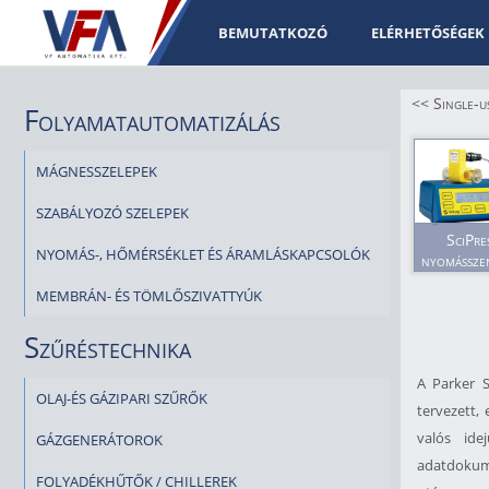
BEMUTATKOZÓ
ELÉRHETŐSÉGEK
<< Single-u
Folyamatautomatizálás
MÁGNESSZELEPEK
SZABÁLYOZÓ SZELEPEK
SciPre
NYOMÁS-, HŐMÉRSÉKLET ÉS ÁRAMLÁSKAPCSOLÓK
nyomássze
MEMBRÁN- ÉS TÖMLŐSZIVATTYÚK
Szűréstechnika
A Parker S
OLAJ-ÉS GÁZIPARI SZŰRŐK
tervezett,
valós ide
GÁZGENERÁTOROK
adatdokume
FOLYADÉKHŰTŐK / CHILLEREK