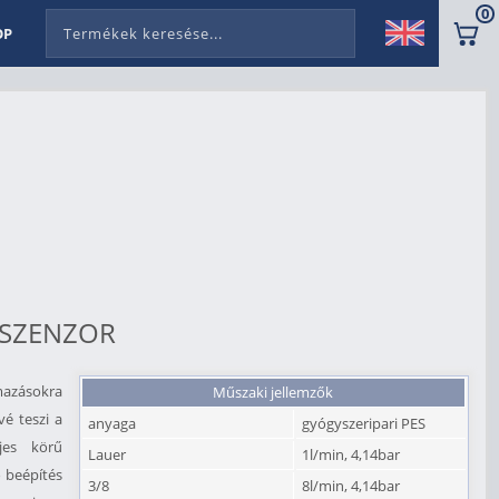
0
OP
SSZENZOR
lmazásokra
Műszaki jellemzők
vé teszi a
anyaga
gyógyszeripari PES
jes körű
Lauer
1l/min, 4,14bar
ő beépítés
3/8
8l/min, 4,14bar