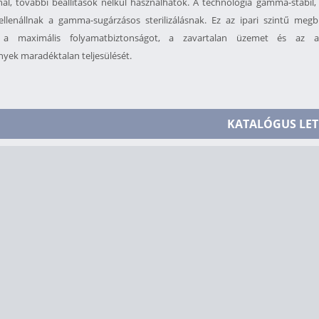
al, további beállítások nélkül használhatók. A technológia gamma-stabil,
ellenállnak a gamma-sugárzásos sterilizálásnak. Ez az ipari szintű megb
a a maximális folyamatbiztonságot, a zavartalan üzemet és az as
yek maradéktalan teljesülését.
KATALÓGUS LET