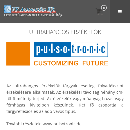
0
A KORSZERŰ AUTOMATIKA ELEMEK SZÁLLÍTÓJA
ULTRAHANGOS ÉRZÉKELŐK
Az ultrahangos érzékelők tárgyak esetleg folyadékszint
érzékelésére alkalmasak. Az érzékelési távolság néhány cm-
től 6 méterig terjed. Az érzékelők vagy műanyag házas vagy
fémházas kivitelben készülnek. Két fő csoportja a
tárgyreflexiós és az adó-vevős típus.
További részletek:
www.pulsotronic.de