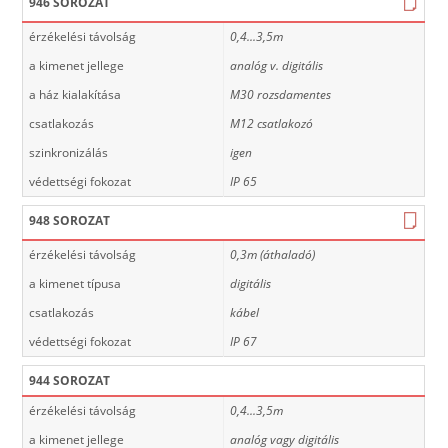
946 SOROZAT
érzékelési távolság
0,4...3,5m
a kimenet jellege
analóg v. digitális
a ház kialakítása
M30 rozsdamentes
csatlakozás
M12 csatlakozó
szinkronizálás
igen
védettségi fokozat
IP 65
948 SOROZAT
érzékelési távolság
0,3m (áthaladó)
a kimenet típusa
digitális
csatlakozás
kábel
védettségi fokozat
IP 67
944 SOROZAT
érzékelési távolság
0,4...3,5m
a kimenet jellege
analóg vagy digitális