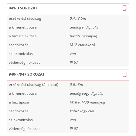
941-D SOROZAT
érzékelési távolság
0,4...3,5m
a kimenet típusa
analóg v. digitális
a ház kialakítása
hasáb, műanyag
csatlakozás
M12 csatlakozó
szinkronizálás
van
védettségi fokozat
IP 67
940-F/947 SOROZAT
érzékelési távolság (állítható)
0,6...3m
a kimenet típusa
analóg vagy digitális
a ház típusa
M18 v. M30 műanyag
csatlakozás
kábel vagy csatl.
szinkronizálás
van
védettségi fokozat
IP 67