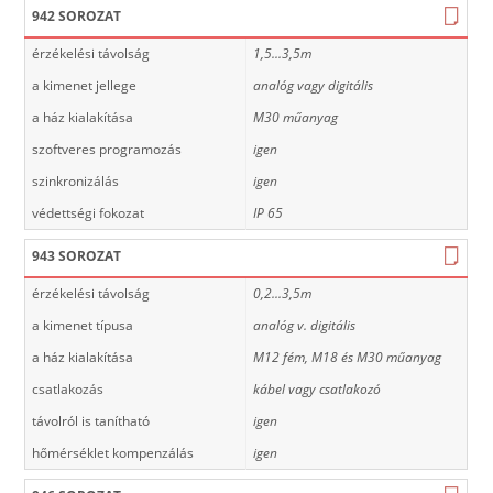
942 SOROZAT
érzékelési távolság
1,5...3,5m
a kimenet jellege
analóg vagy digitális
a ház kialakítása
M30 műanyag
szoftveres programozás
igen
szinkronizálás
igen
védettségi fokozat
IP 65
943 SOROZAT
érzékelési távolság
0,2...3,5m
a kimenet típusa
analóg v. digitális
a ház kialakítása
M12 fém, M18 és M30 műanyag
csatlakozás
kábel vagy csatlakozó
távolról is tanítható
igen
hőmérséklet kompenzálás
igen